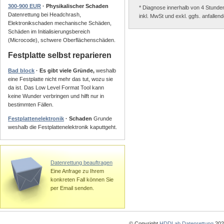
300-900 EUR
· Physikalischer Schaden
* Diagnose innerhalb von 4 Stunde
Datenrettung bei Headchrash,
inkl. MwSt und exkl. ggfs. anfalle
Elektronikschaden mechanische Schäden,
Schäden im Initialisierungsbereich
(Microcode), schwere Oberflächenschäden.
Festplatte selbst reparieren
Bad block
· Es gibt viele Gründe,
weshalb
eine Festplatte nicht mehr das tut, wozu sie
da ist. Das Low Level Format Tool kann
keine Wunder verbringen und hilft nur in
bestimmten Fällen.
Festplattenelektronik
· Schaden
Grunde
weshalb die Festplattenelektronik kaputtgeht.
Datenrettung beauftragen
Eine Anfrage zu Ihrem
konkreten Fall können Sie
per Email senden.
© Copyright
HDDLab Datenrettung
2025