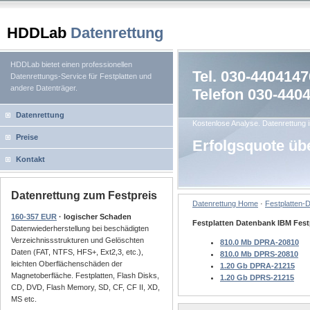
HDDLab
Datenrettung
HDDLab bietet einen professionellen
Tel. 030-4404147
Datenrettungs-Service für Festplatten und
andere Datenträger.
Telefon 030-440
Datenrettung
Kostenlose Analyse. Datenrettung i
Preise
Erfolgsquote üb
Kontakt
Datenrettung zum Festpreis
Datenrettung Home
·
Festplatten-
160-357 EUR
· logischer Schaden
Festplatten Datenbank IBM Fest
Datenwiederherstellung bei beschädigten
Verzeichnissstrukturen und Gelöschten
810.0 Mb DPRA-20810
Daten (FAT, NTFS, HFS+, Ext2,3, etc.),
810.0 Mb DPRS-20810
leichten Oberflächenschäden der
1.20 Gb DPRA-21215
Magnetoberfläche. Festplatten, Flash Disks,
1.20 Gb DPRS-21215
CD, DVD, Flash Memory, SD, CF, CF II, XD,
MS etc.