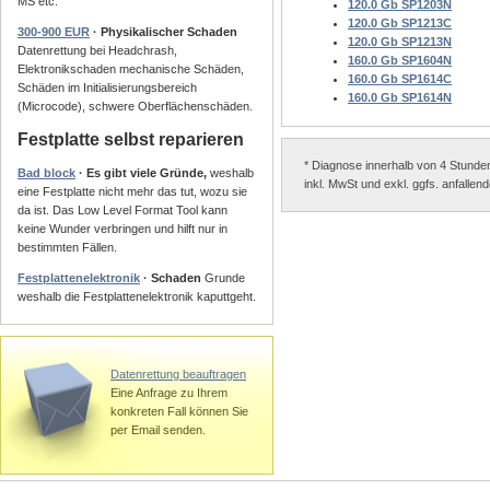
MS etc.
120.0 Gb SP1203N
120.0 Gb SP1213C
300-900 EUR
· Physikalischer Schaden
120.0 Gb SP1213N
Datenrettung bei Headchrash,
160.0 Gb SP1604N
Elektronikschaden mechanische Schäden,
160.0 Gb SP1614C
Schäden im Initialisierungsbereich
160.0 Gb SP1614N
(Microcode), schwere Oberflächenschäden.
Festplatte selbst reparieren
* Diagnose innerhalb von 4 Stunde
Bad block
· Es gibt viele Gründe,
weshalb
inkl. MwSt und exkl. ggfs. anfalle
eine Festplatte nicht mehr das tut, wozu sie
da ist. Das Low Level Format Tool kann
keine Wunder verbringen und hilft nur in
bestimmten Fällen.
Festplattenelektronik
· Schaden
Grunde
weshalb die Festplattenelektronik kaputtgeht.
Datenrettung beauftragen
Eine Anfrage zu Ihrem
konkreten Fall können Sie
per Email senden.