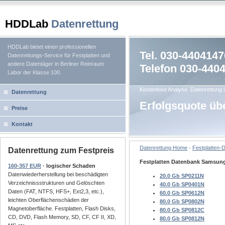
HDDLab
Datenrettung
HDDLab bietet einen professionellen
Tel. 030-4404147
Datenrettungs-Service für Festplatten und
andere Datentäger in Berliner Reinraum
Telefon 030-440
Labor der Klasse 100.
Kostenlose Analyse. Datenrettung i
Datenrettung
Erfolgsquote üb
Preise
Kontakt
Datenrettung Home
·
Festplatten-
Datenrettung zum Festpreis
Festplatten Datenbank Samsung
160-357 EUR
· logischer Schaden
Datenwiederherstellung bei beschädigten
20.0 Gb SP0211N
Verzeichnissstrukturen und Gelöschten
40.0 Gb SP0401N
Daten (FAT, NTFS, HFS+, Ext2,3, etc.),
60.0 Gb SP0612N
leichten Oberflächenschäden der
80.0 Gb SP0802N
Magnetoberfläche. Festplatten, Flash Disks,
80.0 Gb SP0812C
CD, DVD, Flash Memory, SD, CF, CF II, XD,
80.0 Gb SP0812N