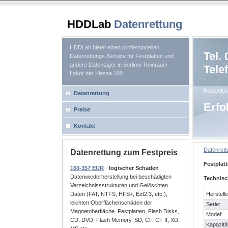
HDDLab
Datenrettung
HDDLab bietet einen professionellen
Tel.
Datenrettungs-Service für Festplatten und
andere Datentäger in Berliner Reinraum
Tele
Labor der Klasse 100.
Kostenlos
Datenrettung
Erfo
Preise
Kontakt
Datenret
Datenrettung zum Festpreis
Festplat
160-357 EUR
· logischer Schaden
Datenwiederherstellung bei beschädigten
Technisc
Verzeichnissstrukturen und Gelöschten
Herstelle
Daten (FAT, NTFS, HFS+, Ext2,3, etc.),
leichten Oberflächenschäden der
Serie:
Magnetoberfläche. Festplatten, Flash Disks,
Model:
CD, DVD, Flash Memory, SD, CF, CF II, XD,
Kapazität