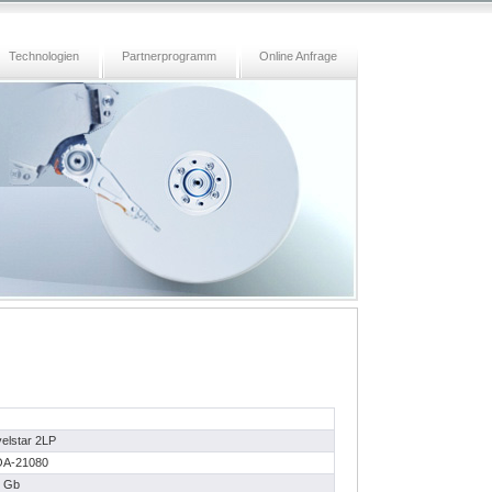
Technologien
Partnerprogramm
Online Anfrage
elstar 2LP
A-21080
 Gb