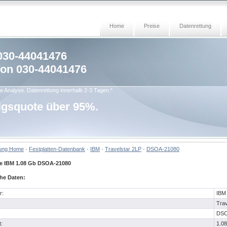
Home
Preise
Datenrettung
 030-44041476
fon 030-44041476
e Analyse. Datenrettung innerhalb 2-3 Tagen.*
lgsquote über 95%.
tung Home
·
Festplatten-Datenbank
·
IBM
·
Travelstar 2LP
·
DSOA-21080
te IBM 1.08 Gb DSOA-21080
he Daten:
r:
IBM
Trav
DSO
:
1.08