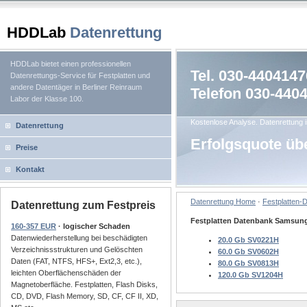
HDDLab
Datenrettung
HDDLab bietet einen professionellen
Tel. 030-4404147
Datenrettungs-Service für Festplatten und
andere Datentäger in Berliner Reinraum
Telefon 030-440
Labor der Klasse 100.
Kostenlose Analyse. Datenrettung i
Datenrettung
Erfolgsquote üb
Preise
Kontakt
Datenrettung Home
·
Festplatten-
Datenrettung zum Festpreis
Festplatten Datenbank Samsung
160-357 EUR
· logischer Schaden
Datenwiederherstellung bei beschädigten
20.0 Gb SV0221H
Verzeichnissstrukturen und Gelöschten
60.0 Gb SV0602H
Daten (FAT, NTFS, HFS+, Ext2,3, etc.),
80.0 Gb SV0813H
leichten Oberflächenschäden der
120.0 Gb SV1204H
Magnetoberfläche. Festplatten, Flash Disks,
CD, DVD, Flash Memory, SD, CF, CF II, XD,