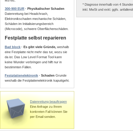
MS etc.
* Diagnose innerhalb von 4 Stunde
300-900 EUR
· Physikalischer Schaden
inkl. MwSt und exkl. ggfs. anfalle
Datenrettung bei Headchrash,
Elektronikschaden mechanische Schäden,
Schäden im Initialisierungsbereich
(Microcode), schwere Oberflächenschäden.
Festplatte selbst reparieren
Bad block
· Es gibt viele Gründe,
weshalb
eine Festplatte nicht mehr das tut, wozu sie
da ist. Das Low Level Format Tool kann
keine Wunder verbringen und hilft nur in
bestimmten Fällen.
Festplattenelektronik
· Schaden
Grunde
weshalb die Festplattenelektronik kaputtgeht.
Datenrettung beauftragen
Eine Anfrage zu Ihrem
konkreten Fall können Sie
per Email senden.