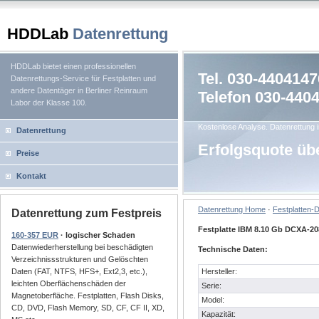
HDDLab
Datenrettung
HDDLab bietet einen professionellen
Tel. 030-4404147
Datenrettungs-Service für Festplatten und
andere Datentäger in Berliner Reinraum
Telefon 030-440
Labor der Klasse 100.
Kostenlose Analyse. Datenrettung i
Datenrettung
Erfolgsquote üb
Preise
Kontakt
Datenrettung Home
·
Festplatten-
Datenrettung zum Festpreis
Festplatte IBM 8.10 Gb DCXA-2
160-357 EUR
· logischer Schaden
Datenwiederherstellung bei beschädigten
Technische Daten:
Verzeichnissstrukturen und Gelöschten
Hersteller:
Daten (FAT, NTFS, HFS+, Ext2,3, etc.),
leichten Oberflächenschäden der
Serie:
Magnetoberfläche. Festplatten, Flash Disks,
Model:
CD, DVD, Flash Memory, SD, CF, CF II, XD,
Kapazität: