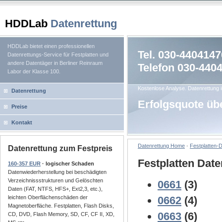
HDDLab
Datenrettung
HDDLab bietet einen professionellen
Tel. 030-4404147
Datenrettungs-Service für Festplatten und
andere Datentäger in Berliner Reinraum
Telefon 030-440
Labor der Klasse 100.
Kostenlose Analyse. Datenrettung i
Datenrettung
Erfolgsquote üb
Preise
Kontakt
Datenrettung Home
·
Festplatten-
Datenrettung zum Festpreis
Festplatten Dat
160-357 EUR
· logischer Schaden
Datenwiederherstellung bei beschädigten
Verzeichnissstrukturen und Gelöschten
0661
(3)
Daten (FAT, NTFS, HFS+, Ext2,3, etc.),
leichten Oberflächenschäden der
0662
(4)
Magnetoberfläche. Festplatten, Flash Disks,
0663
(6)
CD, DVD, Flash Memory, SD, CF, CF II, XD,